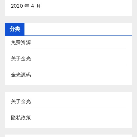
2020 年 4 月
分类
免费资源
关于金光
金光源码
关于金光
隐私政策