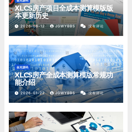
金光源码
XLCS房产项目全成本测算模版版
本更新历史
2026-06-12
JGWYBBS
没有评论
金光源码
XLCS房产全成本测算模版常规功
能介绍
2026-01-22
JGWYBBS
没有评论