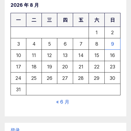
2026 年 8 月
一
二
三
四
五
六
日
1
2
3
4
5
6
7
8
9
10
11
12
13
14
15
16
17
18
19
20
21
22
23
24
25
26
27
28
29
30
31
« 6 月
登录