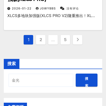
2026-01-22
JGWYBBS
没有评论
XLCS多地块加强版(XLCS PRO V2)隆重推出！XL…
文
1
2
…
5
章
分
搜索
页
搜
索