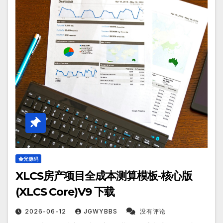
金光源码
XLCS房产项目全成本测算模板-核心版
(XLCS Core)V9 下载
2026-06-12
JGWYBBS
没有评论