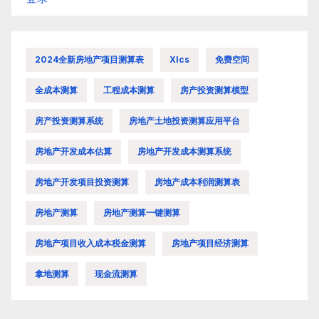
2024全新房地产项目测算表
Xlcs
免费空间
全成本测算
工程成本测算
房产投资测算模型
房产投资测算系统
房地产土地投资测算应用平台
房地产开发成本估算
房地产开发成本测算系统
房地产开发项目投资测算
房地产成本利润测算表
房地产测算
房地产测算一键测算
房地产项目收入成本税金测算
房地产项目经济测算
拿地测算
现金流测算