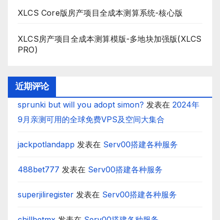
XLCS Core版房产项目全成本测算系统-核心版
XLCS房产项目全成本测算模版-多地块加强版(XLCS
PRO)
近期评论
sprunki but will you adopt simon?
发表在
2024年
9月亲测可用的全球免费VPS及空间大集合
jackpotlandapp
发表在
Serv00搭建各种服务
488bet777
发表在
Serv00搭建各种服务
superjiliregister
发表在
Serv00搭建各种服务
chillbetmx
发表在
Serv00搭建各种服务