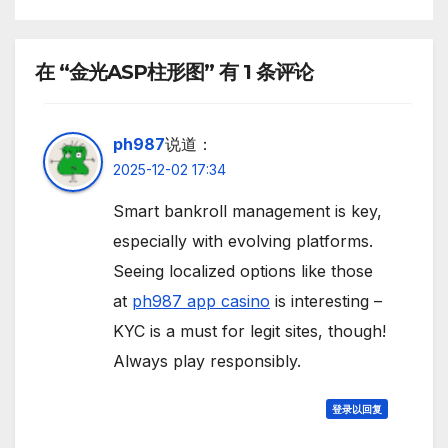
在 “金光ASP柱形图” 有 1 条评论
ph987
说道：
2025-12-02 17:34
Smart bankroll management is key,
especially with evolving platforms.
Seeing localized options like those
at
ph987 app casino
is interesting –
KYC is a must for legit sites, though!
Always play responsibly.
登录以回复