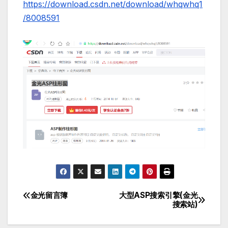
https://download.csdn.net/download/whqwhq1
/8008591
金光留言簿
大型ASP搜索引擎(金光
文
搜索站)
章