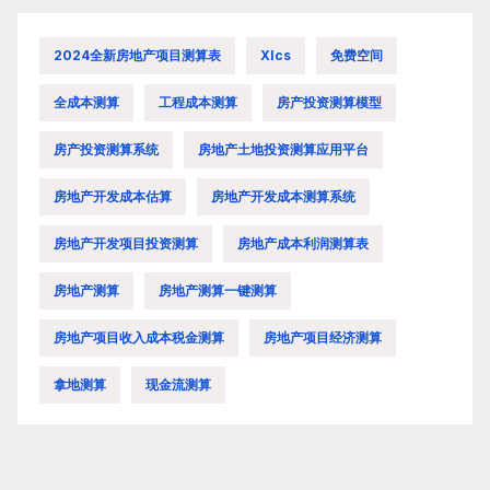
2024全新房地产项目测算表
Xlcs
免费空间
全成本测算
工程成本测算
房产投资测算模型
房产投资测算系统
房地产土地投资测算应用平台
房地产开发成本估算
房地产开发成本测算系统
房地产开发项目投资测算
房地产成本利润测算表
房地产测算
房地产测算一键测算
房地产项目收入成本税金测算
房地产项目经济测算
拿地测算
现金流测算