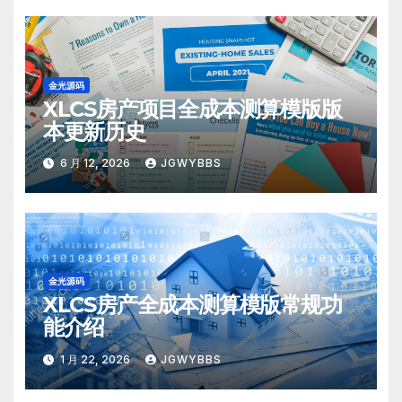
金光源码
XLCS房产项目全成本测算模版版
本更新历史
6 月 12, 2026
JGWYBBS
金光源码
XLCS房产全成本测算模版常规功
能介绍
1 月 22, 2026
JGWYBBS